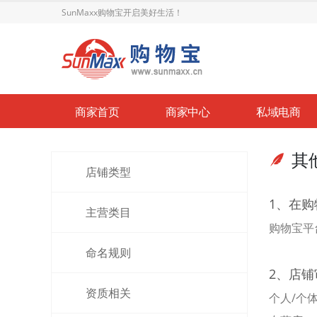
SunMaxx购物宝开启美好生活！
商家首页
商家中心
私域电商
其
大健康
店铺类型
1、在
主营类目
购物宝平
命名规则
2、店
资质相关
个人/个