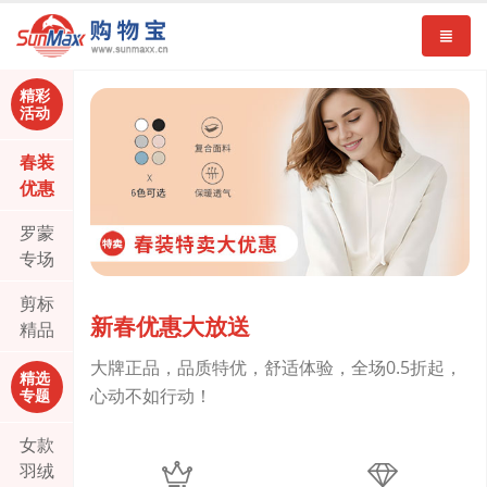
精彩
活动
春装
优惠
罗蒙
专场
剪标
新春优惠大放送
精品
大牌正品，品质特优，舒适体验，全场0.5折起，
精选
心动不如行动！
专题
女款
羽绒