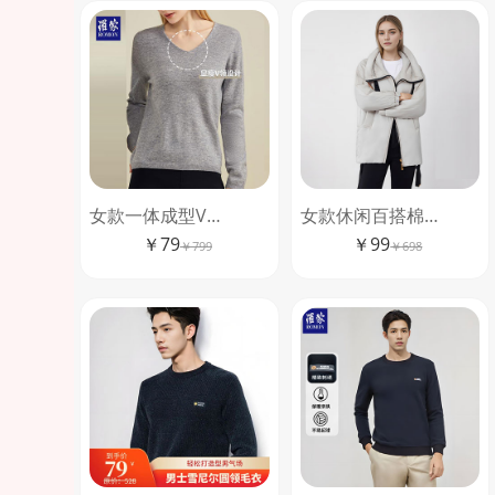
女款一体成型V领 100%羊毛衫 MSB02068
女款休闲百搭棉服MFB2217
￥79
￥99
￥799
￥698