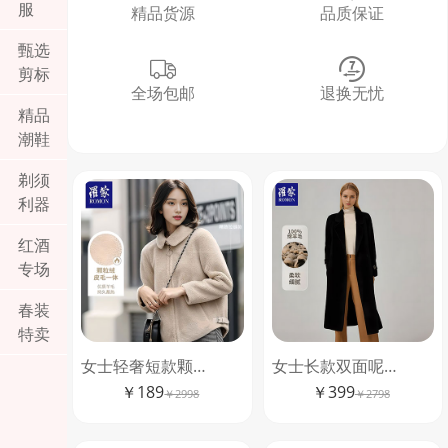
服
精品货源
品质保证
甄选
剪标
全场包邮
退换无忧
精品
潮鞋
剃须
利器
红酒
专场
春装
特卖
女士轻奢短款颗粒绒大衣外套KLR02923
女士长款双面呢羊毛大衣MN12885
￥189
￥399
￥2998
￥2798